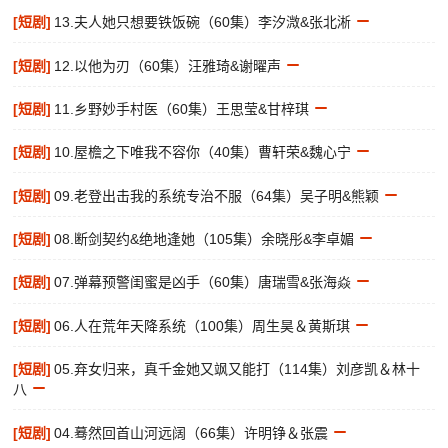
[短剧]
13.夫人她只想要铁饭碗（60集）李汐溦&张北淅
[短剧]
12.以他为刃（60集）汪雅琦&谢曜声
[短剧]
11.乡野妙手村医（60集）王思莹&甘梓琪
[短剧]
10.屋檐之下唯我不容你（40集）曹轩荣&魏心宁
[短剧]
09.老登出击我的系统专治不服（64集）吴子明&熊颖
[短剧]
08.断剑契约&绝地逢她（105集）余晓彤&李卓媚
[短剧]
07.弹幕预警闺蜜是凶手（60集）唐瑞雪&张海焱
[短剧]
06.人在荒年天降系统（100集）周生昊＆黄斯琪
[短剧]
05.弃女归来，真千金她又飒又能打（114集）刘彦凯＆林十
八
[短剧]
04.蓦然回首山河远阔（66集）许明铮＆张震