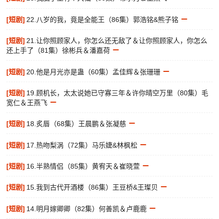
[短剧]
22.八岁的我，竟是全能王（86集）郭浩铭&熊子铭
[短剧]
21.让你照顾家人，你怎么还无敌了＆让你照顾家人，你怎么
还上手了（81集）徐彬兵＆潘嘉荷
[短剧]
20.他是月光亦是蛊（60集）孟佳辉＆张珊珊
[短剧]
19.顾机长，太太说她已守寡三年＆许你晴空万里（80集）毛
宽仁＆王燕飞
[短剧]
18.炙唇（68集）王晨鹏＆张凝慈
[短剧]
17.热吻梨涡（72集）马乐婕&林枫松
[短剧]
16.半熟情侣（85集）黄宥天＆崔晓萱
[短剧]
15.我到古代开酒楼（86集）王豆桥&王璨贝
[短剧]
14.明月嫁卿卿（82集）何善凯＆卢鹿鹿