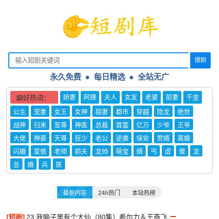
搜剧
永久免费 ● 每日精选
●
全站无广
娇妻
阿姨
夫人
女友
老婆
前妻
千金
癖好热词：
公主
宠妻
女王
女神
甜妻
都市
穿越
隐龙
绝世
战神
归来
至尊
神医
总裁
首富
亿万
少爷
王爷
大佬
神豪
天尊
狂少
老公
逆袭
保安
赘婿
离婚
闪婚
爱恨
老师
前夫
龙帅
萌宝
婿
丐
虐
傻
龙
总
婚
兵
医
最新内容
24h热门
本站热榜
[短剧]
23.我脑子里有个大仙（80集）希尔力＆王燕飞