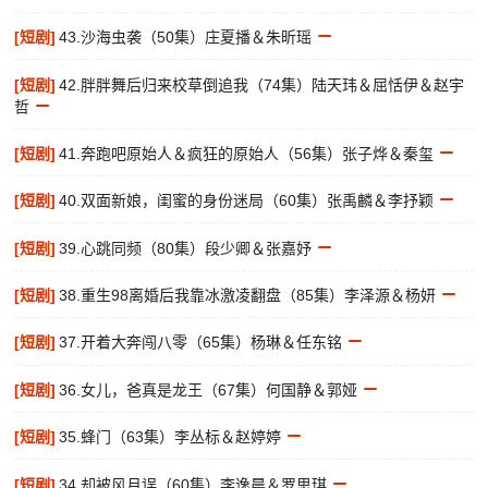
[短剧]
43.沙海虫袭（50集）庄夏播＆朱昕瑶
[短剧]
42.胖胖舞后归来校草倒追我（74集）陆天玮＆屈恬伊＆赵宇
哲
[短剧]
41.奔跑吧原始人＆疯狂的原始人（56集）张子烨＆秦玺
[短剧]
40.双面新娘，闺蜜的身份迷局（60集）张禹麟＆李抒颖
[短剧]
39.心跳同频（80集）段少卿＆张嘉妤
[短剧]
38.重生98离婚后我靠冰激凌翻盘（85集）李泽源＆杨妍
[短剧]
37.开着大奔闯八零（65集）杨琳＆任东铭
[短剧]
36.女儿，爸真是龙王（67集）何国静＆郭娅
[短剧]
35.蜂门（63集）李丛标＆赵婷婷
[短剧]
34.却被风月误（60集）李逸晨＆罗思琪