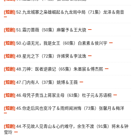
[短剧]
52.九龙城寨之枭雄崛起＆九龙局中局（71集）龙泽＆南音
[短剧]
51.霜刃蔷薇（50集）麻馨予＆王大骁
[短剧]
50.心语无光，我是女王（60集）白素素＆侯兴宇
[短剧]
49.星光之下（72集）许烯霁＆李泫逸
[短剧]
48.刀神：医者逆袭记（65集）朱墨宸＆傅杰熙
[短剧]
47.门内有人（37集）姚博＆王薇
[短剧]
46.母凭子贵当上蒋家主母（63集）杜子元＆苏语桐
[短剧]
45.你走后风也变冷了＆雨烬闻洲悔（73集）张馨月＆梅洋
[短剧]
44.不见故人见青山＆心约难守，余生不渡（91集）将未＆钟
莹玲