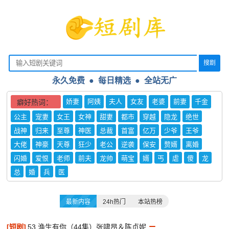
搜剧
永久免费 ● 每日精选
●
全站无广
娇妻
阿姨
夫人
女友
老婆
前妻
千金
癖好热词：
公主
宠妻
女王
女神
甜妻
都市
穿越
隐龙
绝世
战神
归来
至尊
神医
总裁
首富
亿万
少爷
王爷
大佬
神豪
天尊
狂少
老公
逆袭
保安
赘婿
离婚
闪婚
爱恨
老师
前夫
龙帅
萌宝
婿
丐
虐
傻
龙
总
婚
兵
医
最新内容
24h热门
本站热榜
[短剧]
53.渔生有你（44集）张啸昂＆陈贞妮