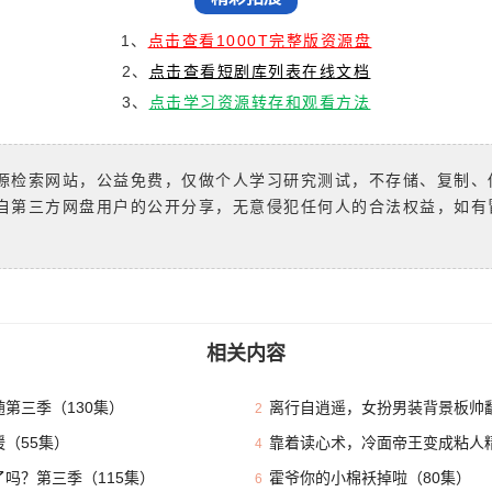
1、
点击查看1000T完整版资源盘
2、
点击查看短剧库列表在线文档
3、
点击学习资源转存和观看方法
源检索网站，公益免费，仅做个人学习研究测试，不存储、复制、
自第三方网盘用户的公开分享，无意侵犯任何人的合法权益，如有
相关内容
第三季（130集）
离行自逍遥，女扮男装背景板帅翻
2
（55集）
靠着读心术，冷面帝王变成粘人精
4
吗？第三季（115集）
霍爷你的小棉袄掉啦（80集）
6