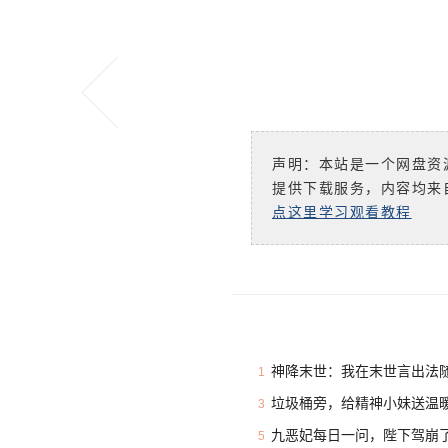
声明：本站是一个网盘资
提供下载服务，内容均来
点这里学习观看教程
神降末世：我在末世言出法随
1
垃圾桶旁，给精神小妹送温暖
3
九恶妃每日一问，陛下驾崩了
5