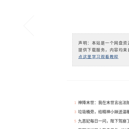
声明：本站是一个网盘资
提供下载服务，内容均来
点这里学习观看教程
神降末世：我在末世言出法随
1
垃圾桶旁，给精神小妹送温暖
3
九恶妃每日一问，陛下驾崩了
5