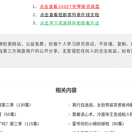
1、
点击查看1000T完整版资源盘
2、
点击查看短剧库列表在线文档
3、
点击学习资源转存和观看方法
源检索网站，公益免费，仅做个人学习研究测试，不存储、复制、
自第三方网盘用户的公开分享，无意侵犯任何人的合法权益，如有
相关内容
第三季（130集）
离行自逍遥，女扮男装背景板帅翻
2
（55集）
靠着读心术，冷面帝王变成粘人精
4
吗？第三季（115集）
霍爷你的小棉袄掉啦（80集）
6