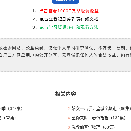
1、
点击查看1000T完整版资源盘
2、
点击查看短剧库列表在线文档
3、
点击学习资源转存和观看方法
源检索网站，公益免费，仅做个人学习研究测试，不存储、复制、
自第三方网盘用户的公开分享，无意侵犯任何人的合法权益，如有
相关内容
季（377集）
嫡女一出手，皇城全颠走（66集
2
（52集）
至你来时，春色韫韫（132集）
4
我教仙尊学物理（63集）
6