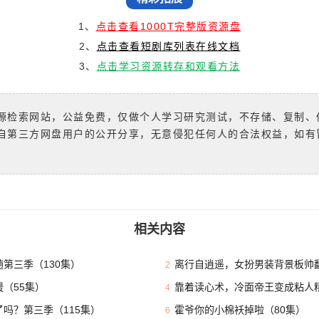
1、
点击查看1000T完整版资源盘
2、
点击查看短剧库列表在线文档
3、
点击学习资源转存和观看方法
源检索网站，公益免费，仅做个人学习研究测试，不存储、复制、
自第三方网盘用户的公开分享，无意侵犯任何人的合法权益，如有
相关内容
第三季（130集）
离行自逍遥，女扮男装背景板帅翻
2
（55集）
靠着读心术，冷面帝王变成粘人精
4
吗？第三季（115集）
霍爷你的小棉袄掉啦（80集）
6