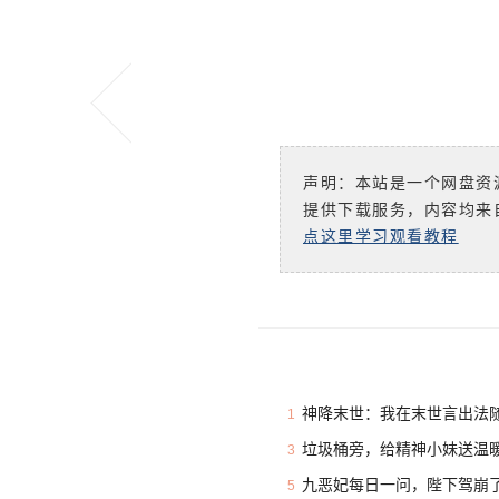
声明：本站是一个网盘资
提供下载服务，内容均来
点这里学习观看教程
神降末世：我在末世言出法随
1
垃圾桶旁，给精神小妹送温暖
3
九恶妃每日一问，陛下驾崩了
5