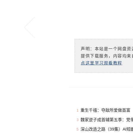
声明：本站是一个网盘资
提供下载服务，内容均来
点这里学习观看教程
重生千禧：夺敌所爱做首富（
1
魏家逆子成首辅第五季：党争
3
深山改造之路（39集）AI短
5