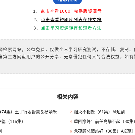
1、
点击查看1000T完整版资源盘
2、
点击查看短剧库列表在线文档
3、
点击学习资源转存和观看方法
源检索网站，公益免费，仅做个人学习研究测试，不存储、复制、
自第三方网盘用户的公开分享，无意侵犯任何人的合法权益，如有
相关内容
74集）王子行＆舒慧＆杨婧禾
烟火不相逢（61集）AI短剧
2
篇（115集）
重回巅峰：前任高攀不起（80集
4
剧
念孤顾总请站好（30集）AI短剧
6