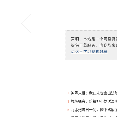
声明：本站是一个网盘资
提供下载服务，内容均来
点这里学习观看教程
神降末世：我在末世言出法随
1
垃圾桶旁，给精神小妹送温暖
3
九恶妃每日一问，陛下驾崩了
5