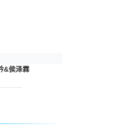
吟&侯泽霖