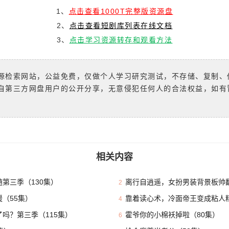
1、
点击查看1000T完整版资源盘
2、
点击查看短剧库列表在线文档
3、
点击学习资源转存和观看方法
源检索网站，公益免费，仅做个人学习研究测试，不存储、复制、
自第三方网盘用户的公开分享，无意侵犯任何人的合法权益，如有
相关内容
第三季（130集）
离行自逍遥，女扮男装背景板帅翻
2
（55集）
靠着读心术，冷面帝王变成粘人精
4
吗？第三季（115集）
霍爷你的小棉袄掉啦（80集）
6