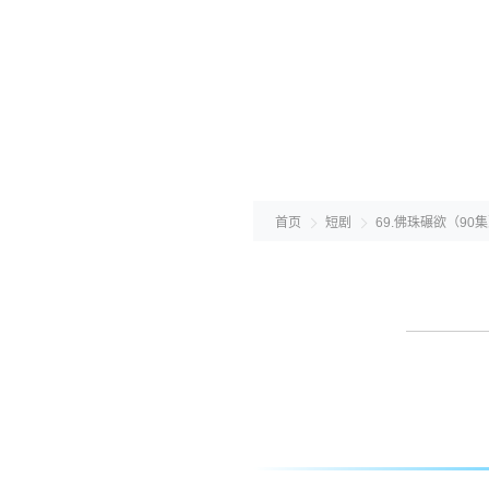
首页
短剧
69.佛珠碾欲（90