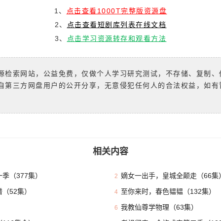
1、
点击查看1000T完整版资源盘
2、
点击查看短剧库列表在线文档
3、
点击学习资源转存和观看方法
源检索网站，公益免费，仅做个人学习研究测试，不存储、复制、
自第三方网盘用户的公开分享，无意侵犯任何人的合法权益，如有
相关内容
季（377集）
嫡女一出手，皇城全颠走（66集
2
（52集）
至你来时，春色韫韫（132集）
4
我教仙尊学物理（63集）
6