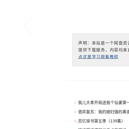
声明：本站是一个网盘资
提供下载服务，内容均来
点这里学习观看教程
我儿大孝开局送我个仙妻第一
1
诡异复苏：我的媳妇强的离谱
3
苏忆穿书第五季（139集）
5