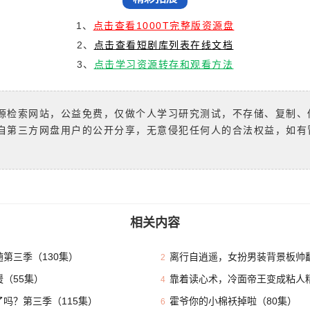
1、
点击查看1000T完整版资源盘
2、
点击查看短剧库列表在线文档
3、
点击学习资源转存和观看方法
源检索网站，公益免费，仅做个人学习研究测试，不存储、复制、
自第三方网盘用户的公开分享，无意侵犯任何人的合法权益，如有
相关内容
第三季（130集）
离行自逍遥，女扮男装背景板帅翻
2
（55集）
靠着读心术，冷面帝王变成粘人精
4
吗？第三季（115集）
霍爷你的小棉袄掉啦（80集）
6