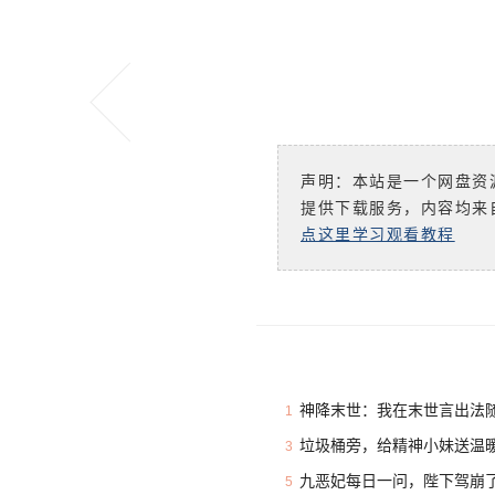
声明：本站是一个网盘资
提供下载服务，内容均来
点这里学习观看教程
神降末世：我在末世言出法随
1
垃圾桶旁，给精神小妹送温暖
3
九恶妃每日一问，陛下驾崩了
5