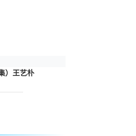
集）王艺朴