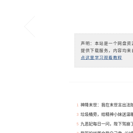
声明：本站是一个网盘资
提供下载服务，内容均来
点这里学习观看教程
神降末世：我在末世言出法随
1
垃圾桶旁，给精神小妹送温暖
3
九恶妃每日一问，陛下驾崩了
5