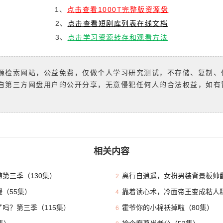
1、
点击查看1000T完整版资源盘
2、
点击查看短剧库列表在线文档
3、
点击学习资源转存和观看方法
源检索网站，公益免费，仅做个人学习研究测试，不存储、复制、
自第三方网盘用户的公开分享，无意侵犯任何人的合法权益，如有
相关内容
第三季（130集）
离行自逍遥，女扮男装背景板帅翻
2
（55集）
靠着读心术，冷面帝王变成粘人精
4
吗？第三季（115集）
霍爷你的小棉袄掉啦（80集）
6