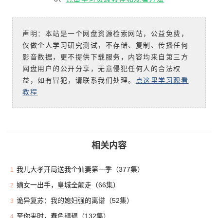
声明：本站是一个网盘资源检索网站，公益免费，
仅做个人学习研究测试，不存储、复制、传播任何
影音数据，更不提供下载服务，内容均来自第三方
网盘用户的公开分享，无意侵犯任何人的合法权
益，如有冒犯，请联系我们处理。
点这里学习观看
教程
相关内容
我儿大孝开局送我个仙妻第一季（377集）
1
嫡女一出手，皇城全颠走（66集）
2
诡异复苏：我的媳妇强的离谱（52集）
3
至你来时，春色韫韫（132集）
4