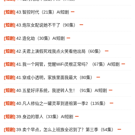
[短剧]
43.智控时代（21集）AI短剧
[短剧]
43.炮灰女配说她不干了（90集）
[短剧]
42.造化劫（30集）AI短剧
[短剧]
42.夫君上演假死戏我点火笑看他出局（60集）
[短剧]
41.我一个网管，觉醒WiFi灵根正常吗？（67集）AI短剧
[短剧]
41.穿成小透明，家族里面我最大（80集）
[短剧]
40.五星好评系统，我逆转人生！（91集）AI短剧
[短剧]
40.凡人修仙之一罐灵草到道祖第一季2（135集）
[短剧]
39.身边的罪人（33集）AI短剧
[短剧]
39.卖个早点，怎么上班族全迟到了？第三季（54集）