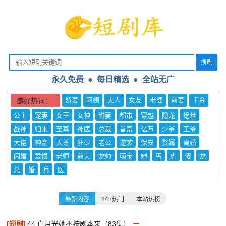
搜剧
永久免费 ● 每日精选
●
全站无广
娇妻
阿姨
夫人
女友
老婆
前妻
千金
癖好热词：
公主
宠妻
女王
女神
甜妻
都市
穿越
隐龙
绝世
战神
归来
至尊
神医
总裁
首富
亿万
少爷
王爷
大佬
神豪
天尊
狂少
老公
逆袭
保安
赘婿
离婚
闪婚
爱恨
老师
前夫
龙帅
萌宝
婿
丐
虐
傻
龙
总
婚
兵
医
最新内容
24h热门
本站热榜
[短剧]
44.白月光她不按剧本来（83集）