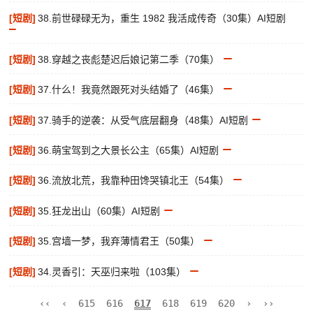
[短剧]
38.前世碌碌无为，重生 1982 我活成传奇（30集）AI短剧
[短剧]
38.穿越之丧彪楚迟后娘记第二季（70集）
[短剧]
37.什么！我竟然跟死对头结婚了（46集）
[短剧]
37.骑手的逆袭：从受气底层翻身（48集）AI短剧
[短剧]
36.萌宝驾到之大景长公主（65集）AI短剧
[短剧]
36.流放北荒，我靠种田馋哭镇北王（54集）
[短剧]
35.狂龙出山（60集）AI短剧
[短剧]
35.宫墙一梦，我弃薄情君王（50集）
[短剧]
34.灵香引：天巫归来啦（103集）
‹‹
‹
615
616
617
618
619
620
›
››