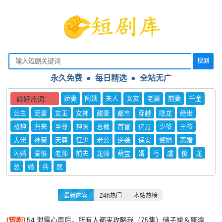
搜剧
永久免费 ● 每日精选
●
全站无广
娇妻
阿姨
夫人
女友
老婆
前妻
千金
癖好热词：
公主
宠妻
女王
女神
甜妻
都市
穿越
隐龙
绝世
战神
归来
至尊
神医
总裁
首富
亿万
少爷
王爷
大佬
神豪
天尊
狂少
老公
逆袭
保安
赘婿
离婚
闪婚
爱恨
老师
前夫
龙帅
萌宝
婿
丐
虐
傻
龙
总
婚
兵
医
最新内容
24h热门
本站热榜
[短剧]
54.泄露心声后，所有人都来攻略我（75集）储子竣＆康渝