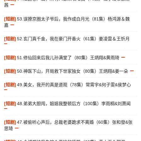
茜
[短剧]
53.误撩京圈太子爷后，我作成白月光（81集）杨鸿源＆魏
嘉
[短剧]
52.玄门真千金，我在豪门开香火（61集）姜凌雲＆王忻月
[短剧]
51.修仙回来后我儿孙满堂了（80集）王炳翔&黄雨琦
[短剧]
50.神医下山，开局救下世家独女（80集）王炳翔&姜一朵
[短剧]
49.美女，我开的真是道观（78集）常霄宇&何子雯&侯梦心
[短剧]
48.弟弟大胆闯，姐姐我整顿后方（100集）李雨桐&刘萧闻
[短剧]
47.被偷听心声后，总裁老婆跪求不离婚（60集）张和發&张
思琦