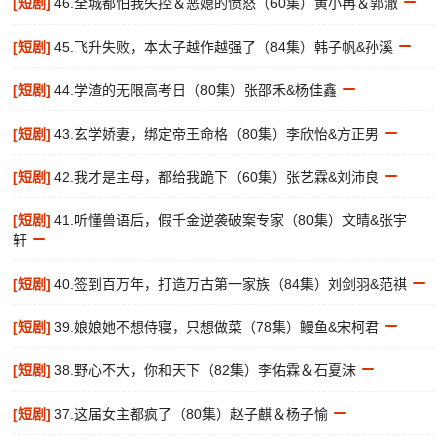
[短剧]
46.全城都怕我失控＆恶媳的愤怒（60集）黄小再＆郭澈
[短剧]
45.飞升失败，本太子越作越强了（84集）韩子帆&孙溪
[短剧]
44.学渣的无限高考日（80集）张邵禾&杨佳鑫
[短剧]
43.玄学娇妻，绑定帝王命格（80集）李欣怡&方正男
[短剧]
42.我才是主母，都给我跪下（60集）张艺霖&刘沛良
[短剧]
41.听懂兽语后，假千金逆袭破案专家（80集）文晴&张宇
轩
[短剧]
40.签到百万年，打造万古第一家族（84集）刘剑羽&范祺
[短剧]
39.娘娘她不想侍寝，只想做菜（78集）鳗鱼&宋柯君
[短剧]
38.野心不大，你和天下（82集）李佑霖＆石夏沫
[短剧]
37.这届女主都疯了（80集）赵子麒＆杨子愉