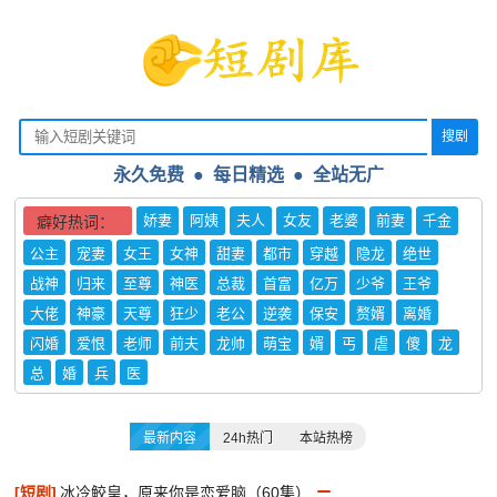
搜剧
永久免费 ● 每日精选
●
全站无广
娇妻
阿姨
夫人
女友
老婆
前妻
千金
癖好热词：
公主
宠妻
女王
女神
甜妻
都市
穿越
隐龙
绝世
战神
归来
至尊
神医
总裁
首富
亿万
少爷
王爷
大佬
神豪
天尊
狂少
老公
逆袭
保安
赘婿
离婚
闪婚
爱恨
老师
前夫
龙帅
萌宝
婿
丐
虐
傻
龙
总
婚
兵
医
最新内容
24h热门
本站热榜
[短剧]
冰冷鲛皇，原来你是恋爱脑（60集）