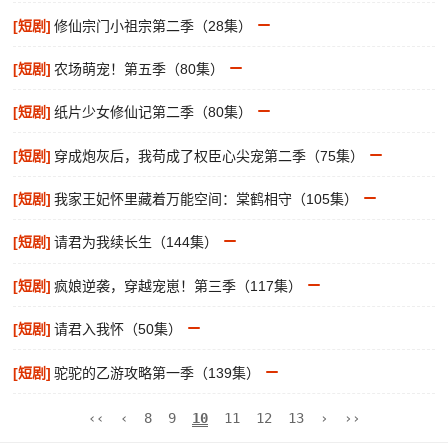
[短剧]
修仙宗门小祖宗第二季（28集）
[短剧]
农场萌宠！第五季（80集）
[短剧]
纸片少女修仙记第二季（80集）
[短剧]
穿成炮灰后，我苟成了权臣心尖宠第二季（75集）
[短剧]
我家王妃怀里藏着万能空间：棠鹤相守（105集）
[短剧]
请君为我续长生（144集）
[短剧]
疯娘逆袭，穿越宠崽！第三季（117集）
[短剧]
请君入我怀（50集）
[短剧]
驼驼的乙游攻略第一季（139集）
‹‹
‹
8
9
10
11
12
13
›
››