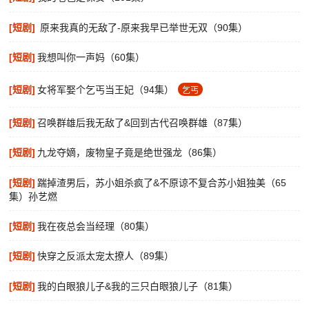
[短剧]
原来我真的无敌了-原来我早已举世无双（90集）
[短剧]
我想叫你一声妈（60集）
[短剧]
女将军娶个乞丐当王妃（94集）
乞丐
[短剧]
召唤群雄后我无敌了&回到古代召唤群雄（87集）
[短剧]
九龙夺嫡，废物皇子竟是绝世强龙（86集）
[短剧]
踹掉渣男后，苏小姐杀疯了&不原谅不复合苏小姐独美（65
集）孙艺燃
[短剧]
我在夜总会当经理（80集）
[短剧]
快穿之反派太宠太撩人（89集）
[短剧]
我的白眼狼儿子&我的三只白眼狼儿子（81集）