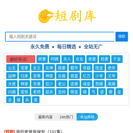
搜剧
永久免费 ● 每日精选
●
全站无广
娇妻
阿姨
夫人
女友
老婆
前妻
千金
癖好热词：
公主
宠妻
女王
女神
甜妻
都市
穿越
隐龙
绝世
战神
归来
至尊
神医
总裁
首富
亿万
少爷
王爷
大佬
神豪
天尊
狂少
老公
逆袭
保安
赘婿
离婚
闪婚
爱恨
老师
前夫
龙帅
萌宝
婿
丐
虐
傻
龙
总
婚
兵
医
最新内容
24h热门
本站热榜
[短剧]
我的老爸是保安（101集）