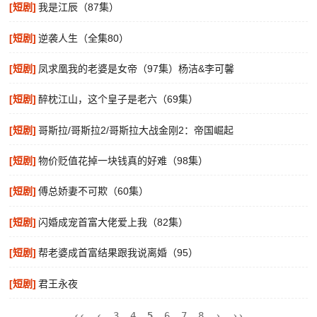
[短剧]
我是江辰（87集）
[短剧]
逆袭人生（全集80）
[短剧]
凤求凰我的老婆是女帝（97集）杨洁&李可馨
[短剧]
醉枕江山，这个皇子是老六（69集）
[短剧]
哥斯拉/哥斯拉2/哥斯拉大战金刚2：帝国崛起
[短剧]
物价贬值花掉一块钱真的好难（98集）
[短剧]
傅总娇妻不可欺（60集）
[短剧]
闪婚成宠首富大佬爱上我（82集）
[短剧]
帮老婆成首富结果跟我说离婚（95）
[短剧]
君王永夜
‹‹
‹
3
4
5
6
7
8
›
››