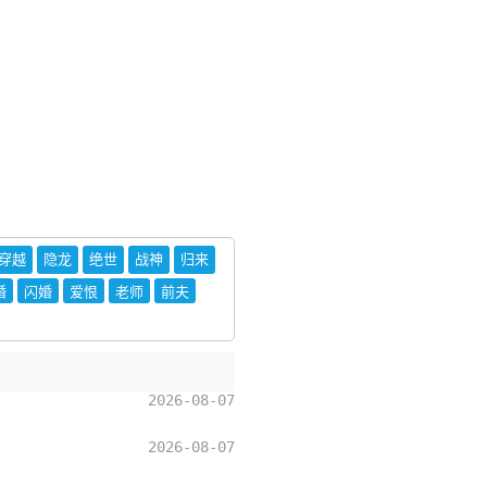
穿越
隐龙
绝世
战神
归来
婚
闪婚
爱恨
老师
前夫
2026-08-07
2026-08-07