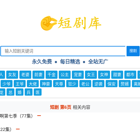
搜剧
永久免费 ● 每日精选
●
全站无广
人
女友
老婆
前妻
千金
公主
宠妻
女王
女神
甜妻
都市
少爷
王爷
大佬
神豪
天尊
狂少
老公
逆袭
保安
赘婿
离
龙
总
婚
兵
医
短剧 第6页
相关内容
代啊第七季（77集）
22集）