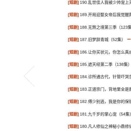
[短剧]
190.乱世佳人我被少帅宠
[短剧]
189.开局迎娶女帝后我觉醒
[短剧]
188.无煞之境第三季（123
[短剧]
187.旧梦辞青城（52集）
[短剧]
186.让你买状元，你怎么真
[短剧]
185.遮天经第二季（138集
[短剧]
184.诊所通古代，针管吓哭
[短剧]
183.正道宗门，背地里全是
[短剧]
182.傅少别逃，我是你的保
[短剧]
181.九千岁的掌心宠（54集
[短剧]
180.凡人修仙之神秘小鼎修