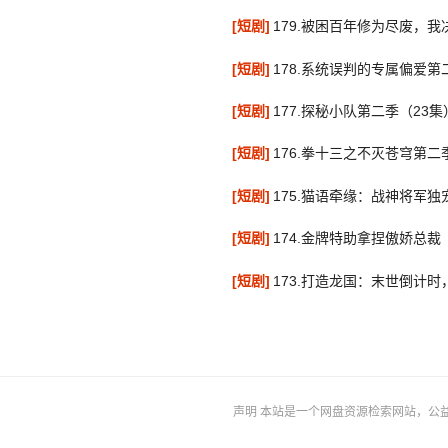
[短剧]
179.被困百年修为尽废，我
[短剧]
178.系统误判的专属偏爱第
[短剧]
177.探秘小队第二季（23集
[短剧]
176.拳十三之不灭苍穹第二
[短剧]
175.猫语牵缘：战神将军独
[短剧]
174.金牌特助拿捏傲娇总裁
[短剧]
173.打造龙国：末世倒计
声明
本站是一个网盘资源检索网站，公