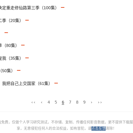
决定重走修仙路第三季（100集）
二季（20集）
）
季（80集）
宠我（35集）
（50集）
时，我把自己上交国家（61集）
‹‹
‹
4
5
6
7
8
9
›
››
益免费，仅做个人学习研究测试，不存储、复制、传播任何影音数据，更不提供下载服
享，无意侵犯任何人的合法权益，如有冒犯，请
点击反馈
清除！