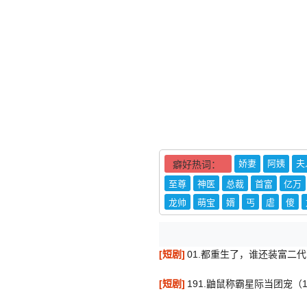
娇妻
阿姨
夫
癖好热词：
至尊
神医
总裁
首富
亿万
龙帅
萌宝
婿
丐
虐
傻
[短剧]
01.都重生了，谁还装富二
[短剧]
191.鼬鼠称霸星际当团宠（1